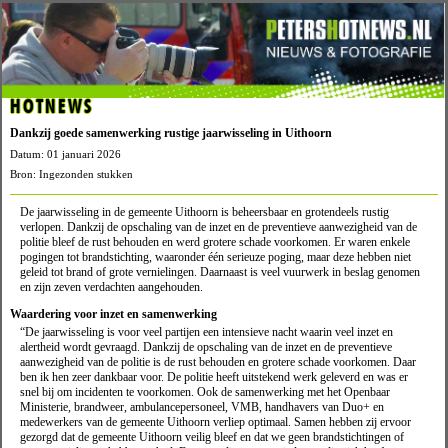
HOTNEWS
Dankzij goede samenwerking rustige jaarwisseling in Uithoorn
Datum: 01 januari 2026
Bron: Ingezonden stukken
De jaarwisseling in de gemeente Uithoorn is beheersbaar en grotendeels rustig
verlopen. Dankzij de opschaling van de inzet en de preventieve aanwezigheid van de
politie bleef de rust behouden en werd grotere schade voorkomen. Er waren enkele
pogingen tot brandstichting, waaronder één serieuze poging, maar deze hebben niet
geleid tot brand of grote vernielingen. Daarnaast is veel vuurwerk in beslag genomen
en zijn zeven verdachten aangehouden.
Waardering voor inzet en samenwerking
“De jaarwisseling is voor veel partijen een intensieve nacht waarin veel inzet en
alertheid wordt gevraagd. Dankzij de opschaling van de inzet en de preventieve
aanwezigheid van de politie is de rust behouden en grotere schade voorkomen. Daar
ben ik hen zeer dankbaar voor. De politie heeft uitstekend werk geleverd en was er
snel bij om incidenten te voorkomen. Ook de samenwerking met het Openbaar
Ministerie, brandweer, ambulancepersoneel, VMB, handhavers van Duo+ en
medewerkers van de gemeente Uithoorn verliep optimaal. Samen hebben zij ervoor
gezorgd dat de gemeente Uithoorn veilig bleef en dat we geen brandstichtingen of