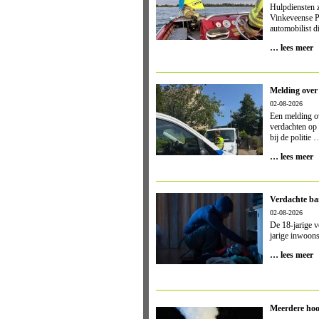
Hulpdiensten z
Vinkeveense Pl
automobilist 
… lees meer
Melding over 
02-08-2026
Een melding ov
verdachten op
bij de politie 
… lees meer
Verdachte ba
02-08-2026
De 18-jarige v
jarige inwoons
… lees meer
Meerdere hoo