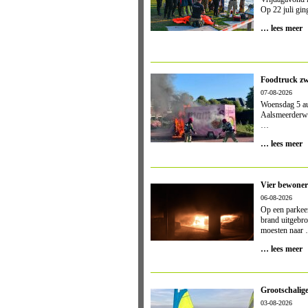
Op
22 juli
ging
… lees meer
Foodtruck zw
07-08-2026
Woensdag 5 au
Aalsmeerderweg
…
… lees meer
Vier bewoner
06-08-2026
Op een parkee
brand uitgebro
moesten naar
… lees meer
Grootschalige
03-08-2026