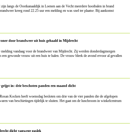
zijn langs de Oostkanaaldijk in Loenen aan de Vecht meerdere hooibalen in brand
randweer kreeg rond 22.25 uur een melding en was snel ter plaatse. Bij aankomst
ner door brandweer uit huis gehaald in Mijdrecht
e melding vandaag voor de brandweer van Mijdrecht. Zij werden donderdagmorgen
 een gewonde vrouw uit een huis te halen. De vrouw bleek de avond ervoor al gevallen
grijpt in: drie beschoten panden een maand dicht
Rosan Kocken heeft woensdag besloten om drie van de vier panden die de afgelopen
waren van beschietingen
tijdelijk te sluiten. Het gaat om de lunchroom in winkelcentrum
drecht dicht vanwege gaslek