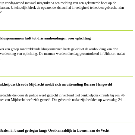
ijn zondagavond massaal uitgerukt na een melding van een gekenterde boot op de
assen. Uiteindelijk bleek de opvarende zichzelf al in veiligheid te hebben gebracht. Een
die …
klusjesmannen leidt tot drie aanhoudingen voor oplichting
er een groep rondtrekkende klusjesmannen heeft geleid tot de aanhouding van drie
 verdenking van oplichting. De mannen werden dinsdag gecontroleerd in Uithoorn nadat
…
nkhelpdeskfraude Mijdrecht meldt zich na uitzending Bureau Hengeveld
erdachte die door de politie werd gezocht in verband met
bankhelpdeskfraude
bij een 78-
ter van Mijdrecht heeft zich gemeld. Dat gebeurde nadat zijn beelden op woensdag 24 …
ibalen in brand gevlogen langs Oostkanaaldijk in Loenen aan de Vecht