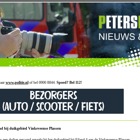
naar
www.politie.nl
of bel 0900 8844.
Spoed? Bel 112!
d bij duikgebied Vinkeveense Plassen
s een duiker gewond geraakt bij het duikgebied bij Eiland 4 aan de Vinkeveense Plassen.