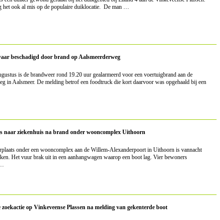
 het ook al mis op de populaire duiklocatie. De man …
aar beschadigd door brand op Aalsmeerderweg
gustus is de brandweer rond 19.20 uur gealarmeerd voor een voertuigbrand aan de
 in Aalsmeer. De melding betrof een foodtruck die kort daarvoor was opgehaald bij een
s naar ziekenhuis na brand onder wooncomplex Uithoorn
rplaats onder een wooncomplex aan de Willem-Alexanderpoort in Uithoorn is vannacht
ken. Het vuur brak uit in een aanhangwagen waarop een boot lag. Vier bewoners
 …
 zoekactie op Vinkeveense Plassen na melding van gekenterde boot