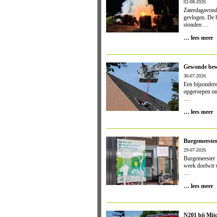
02-08-2026
Zaterdagavond 
gevlogen. De b
stonden …
… lees meer
Gewonde bewo
30-07-2026
Een bijzonder
opgeroepen om
…
… lees meer
Burgemeester 
29-07-2026
Burgemeester 
week doelwit 
…
… lees meer
N201 bij Mij